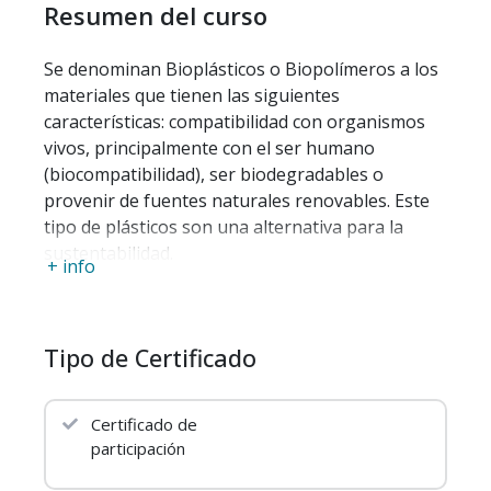
Resumen del curso
Se denominan Bioplásticos o Biopolímeros a los
materiales que tienen las siguientes
características: compatibilidad con organismos
vivos, principalmente con el ser humano
(biocompatibilidad), ser biodegradables o
provenir de fuentes naturales renovables. Este
tipo de plásticos son una alternativa para la
sustentabilidad.
+ info
Debido al creciente interés en reducir la
dependencia que tiene la industria del plástico de
la industria del petróleo y reducir la emisión de
Tipo de Certificado
CO
, la investigación y el desarrollo tecnológico
2
se enfocan en obtener materiales de fuentes
renovables y que al mismo tiempo sean
Certificado de
biodegradables, por lo que es común definir
participación
gran variedad de materiales que cumplen estas